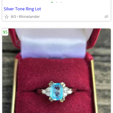
•
•
•
Silver Tone Ring Lot
8/5
Rhinelander
$5