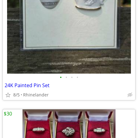
•
•
•
•
24K Painted Pin Set
8/5
Rhinelander
$30