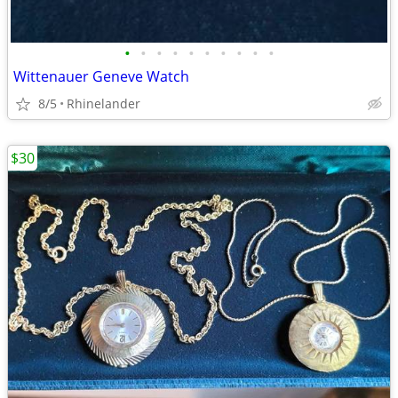
•
•
•
•
•
•
•
•
•
•
Wittenauer Geneve Watch
8/5
Rhinelander
$30