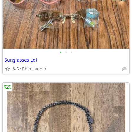
•
•
•
Sunglasses Lot
8/5
Rhinelander
$20