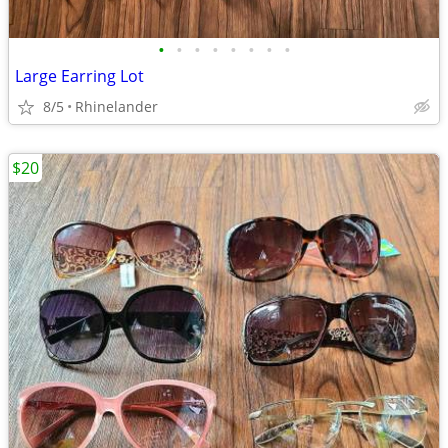
•
•
•
•
•
•
•
•
Large Earring Lot
8/5
Rhinelander
$20