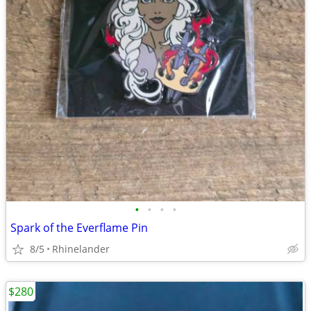
•
•
•
•
Spark of the Everflame Pin
8/5
Rhinelander
$280