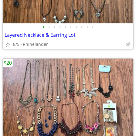
•
•
•
•
•
•
•
•
•
•
Layered Necklace & Earring Lot
8/5
Rhinelander
$20