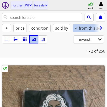
northern WI
for sale
post
acct
+
price
condition
sold by
✓ from this seller
newest
1 - 2
of 256
$5