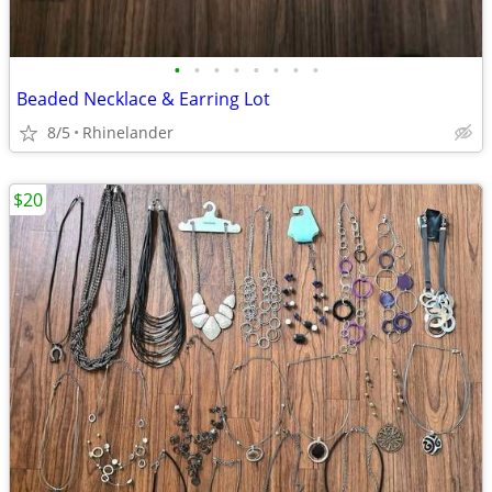
•
•
•
•
•
•
•
•
Beaded Necklace & Earring Lot
8/5
Rhinelander
$20