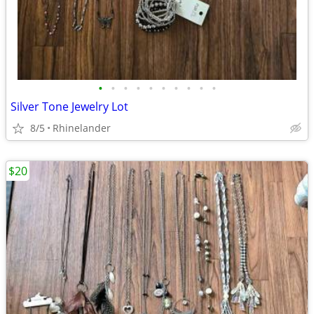
•
•
•
•
•
•
•
•
•
•
Silver Tone Jewelry Lot
8/5
Rhinelander
$20