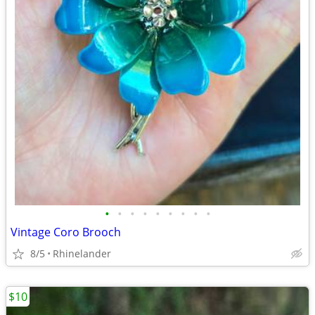
•
•
•
•
•
•
•
•
•
Vintage Coro Brooch
8/5
Rhinelander
$10