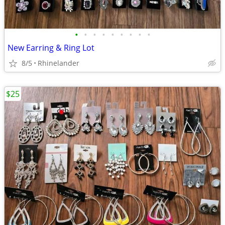
•
•
•
•
•
•
•
•
•
New Earring & Ring Lot
8/5
Rhinelander
$25