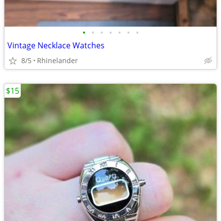
•
•
•
•
•
•
•
Vintage Necklace Watches
8/5
Rhinelander
$15