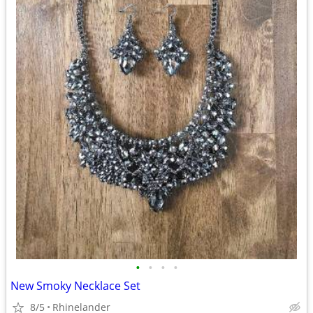
•
•
•
•
New Smoky Necklace Set
8/5
Rhinelander