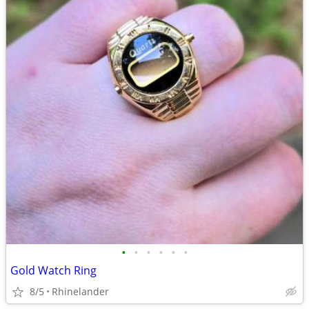
•
•
•
•
•
•
Gold Watch Ring
8/5
Rhinelander