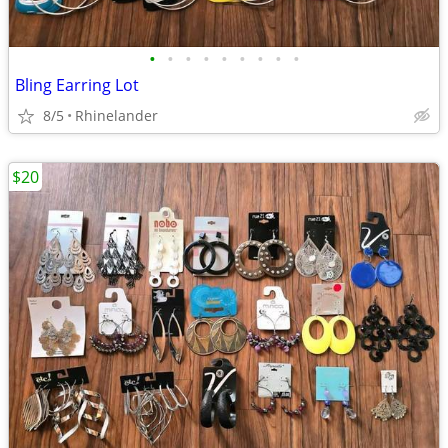
•
•
•
•
•
•
•
•
•
Bling Earring Lot
8/5
Rhinelander
$20