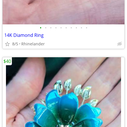
•
•
•
•
•
•
•
•
•
•
14K Diamond Ring
8/5
Rhinelander
$40