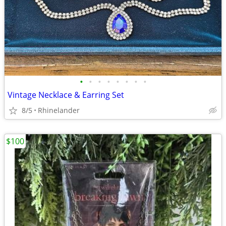
•
•
•
•
•
•
•
•
Vintage Necklace & Earring Set
8/5
Rhinelander
$100