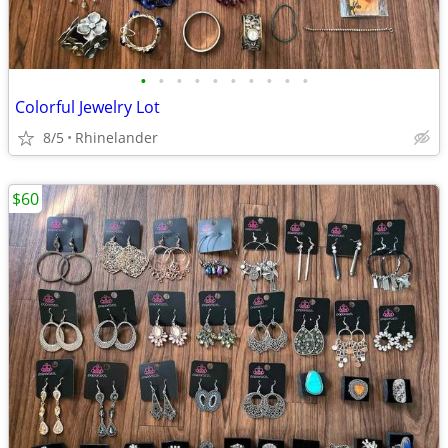
•
•
•
•
•
•
•
•
•
•
Colorful Jewelry Lot
8/5
Rhinelander
$60