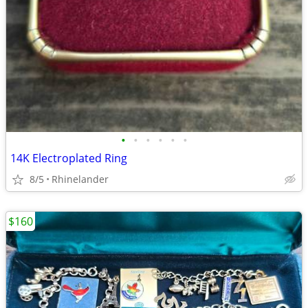
•
•
•
•
•
•
14K Electroplated Ring
8/5
Rhinelander
$160