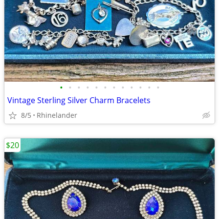
•
•
•
•
•
•
•
•
•
•
•
•
Vintage Sterling Silver Charm Bracelets
8/5
Rhinelander
$20