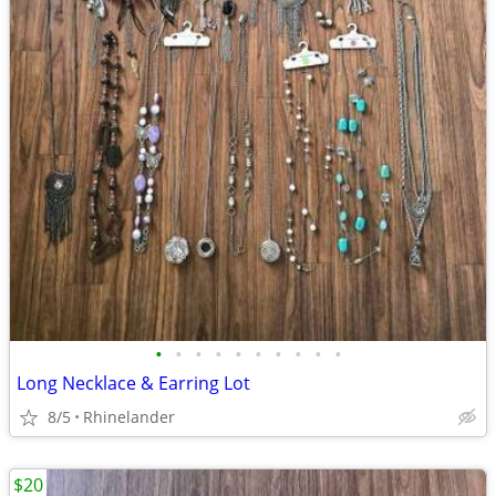
•
•
•
•
•
•
•
•
•
•
Long Necklace & Earring Lot
8/5
Rhinelander
$20