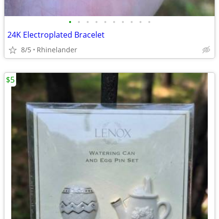
•
•
•
•
•
•
•
•
•
•
24K Electroplated Bracelet
8/5
Rhinelander
$5