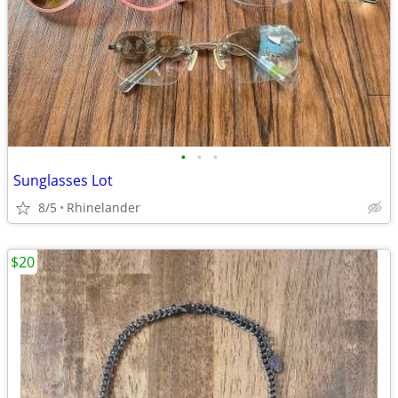
•
•
•
Sunglasses Lot
8/5
Rhinelander
$20