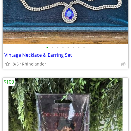
•
•
•
•
•
•
•
•
Vintage Necklace & Earring Set
8/5
Rhinelander
$100