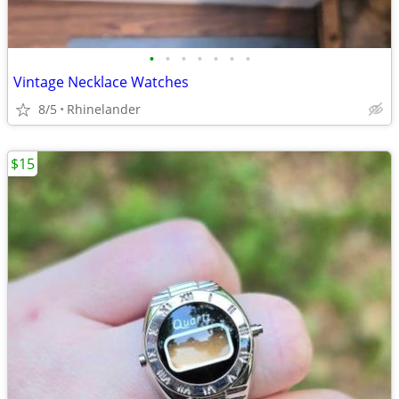
•
•
•
•
•
•
•
Vintage Necklace Watches
8/5
Rhinelander
$15