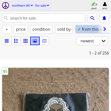
northern WI
for sale
post
acct
+
price
condition
sold by
✓ from this seller
newest
1 - 2
of 256
$5