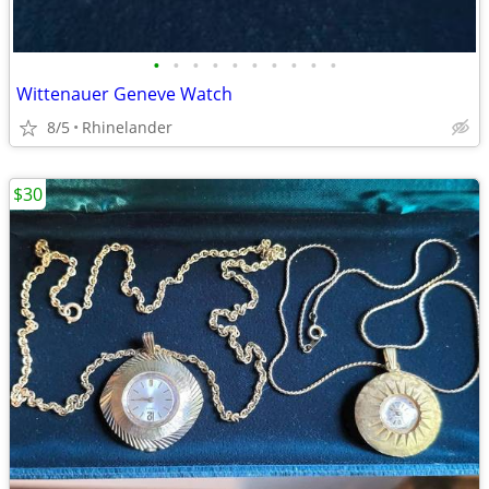
•
•
•
•
•
•
•
•
•
•
Wittenauer Geneve Watch
8/5
Rhinelander
$30