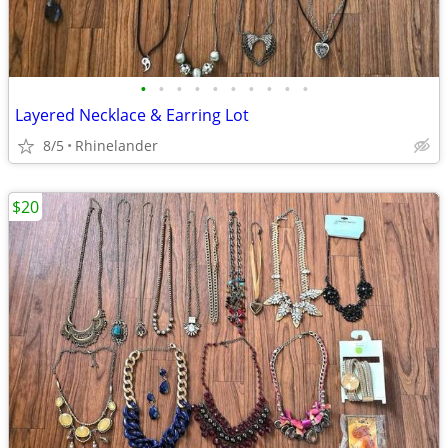
•
•
•
•
•
•
•
•
•
•
Layered Necklace & Earring Lot
8/5
Rhinelander
$20