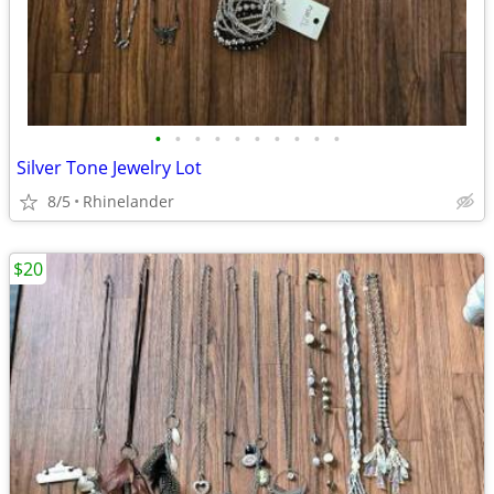
•
•
•
•
•
•
•
•
•
•
Silver Tone Jewelry Lot
8/5
Rhinelander
$20