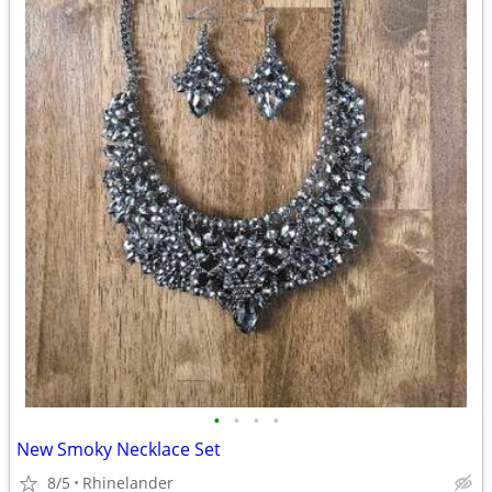
•
•
•
•
New Smoky Necklace Set
8/5
Rhinelander