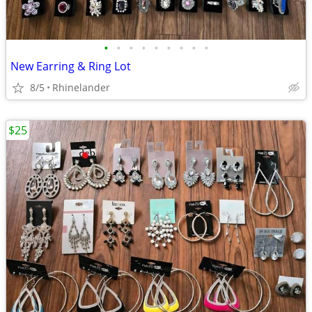
•
•
•
•
•
•
•
•
•
New Earring & Ring Lot
8/5
Rhinelander
$25