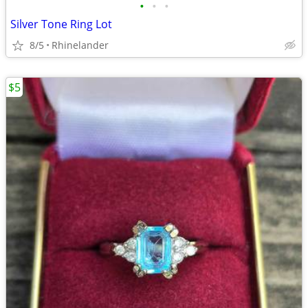
•
•
•
Silver Tone Ring Lot
8/5
Rhinelander
$5