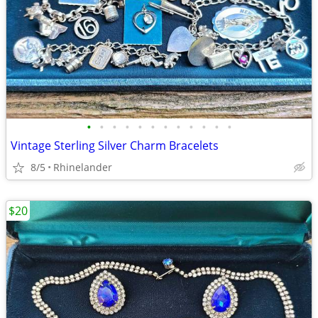
•
•
•
•
•
•
•
•
•
•
•
•
Vintage Sterling Silver Charm Bracelets
8/5
Rhinelander
$20