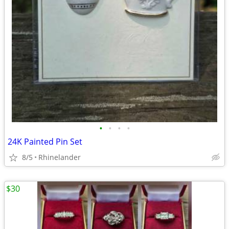
•
•
•
•
24K Painted Pin Set
8/5
Rhinelander
$30