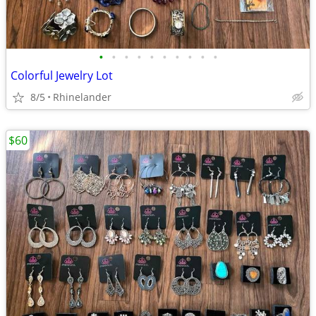
•
•
•
•
•
•
•
•
•
•
Colorful Jewelry Lot
8/5
Rhinelander
$60