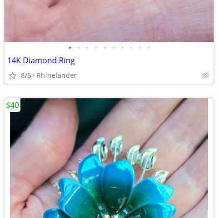
•
•
•
•
•
•
•
•
•
•
14K Diamond Ring
8/5
Rhinelander
$40