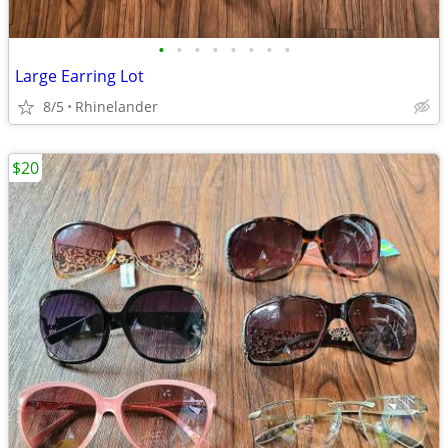
•
•
•
•
•
•
•
•
Large Earring Lot
8/5
Rhinelander
$20