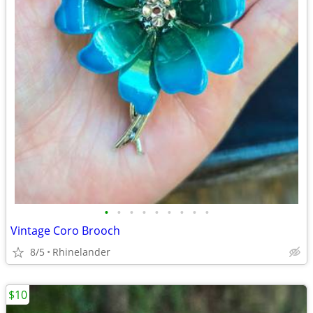
•
•
•
•
•
•
•
•
•
Vintage Coro Brooch
8/5
Rhinelander
$10