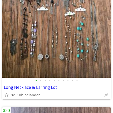
•
•
•
•
•
•
•
•
•
•
Long Necklace & Earring Lot
8/5
Rhinelander
$20