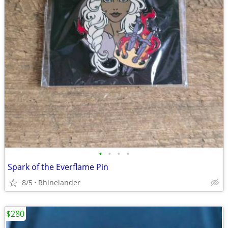
•
•
•
•
Spark of the Everflame Pin
8/5
Rhinelander
$280