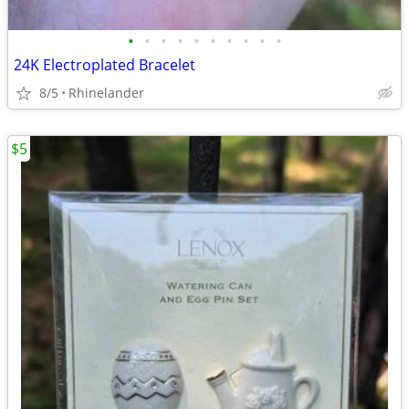
•
•
•
•
•
•
•
•
•
•
24K Electroplated Bracelet
8/5
Rhinelander
$5