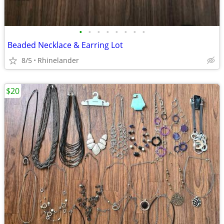
•
•
•
•
•
•
•
•
Beaded Necklace & Earring Lot
8/5
Rhinelander
$20