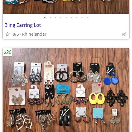
•
•
•
•
•
•
•
•
•
Bling Earring Lot
8/5
Rhinelander
$20