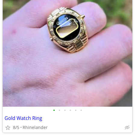
•
•
•
•
•
•
Gold Watch Ring
8/5
Rhinelander