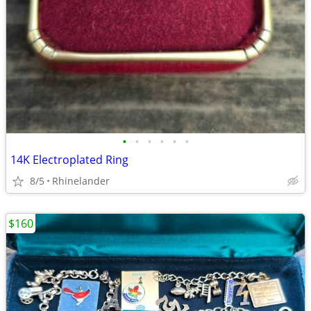
•
•
•
•
•
•
14K Electroplated Ring
8/5
Rhinelander
$160